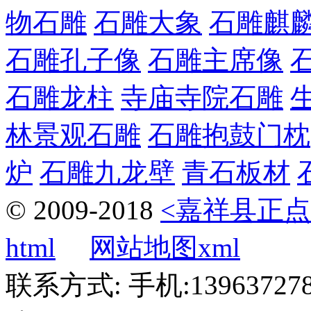
物石雕
石雕大象
石雕麒
石雕孔子像
石雕主席像
石雕龙柱
寺庙寺院石雕
林景观石雕
石雕抱鼓门枕
炉
石雕九龙壁
青石板材
© 2009-2018
<嘉祥县正点
html
网站地图xml
联系方式: 手机:1396372787