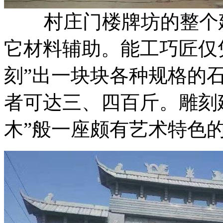
村庄门楼牌坊的整个建
它材料辅助。能工巧匠仅
刻”出一块块各种规格的
者可达三、四百斤。雕刻
木”般一座颇有艺术特色的