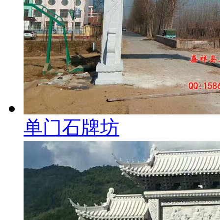
单门石牌坊