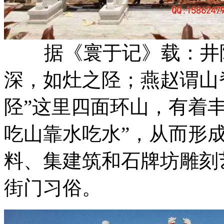
据《寰于记》载：井陉
深，如灶之陉；燕赵谓山
陉”这里四面环山，有着
吃山靠水吃水”，从而形
料、集建筑和石牌坊雕刻
街门习俗。