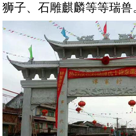
狮子、石雕麒麟等等瑞兽