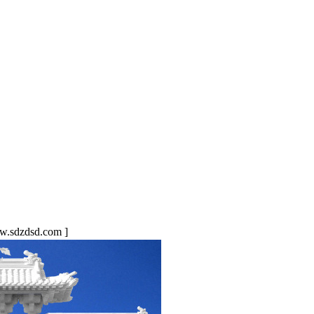
sdzdsd.com ]