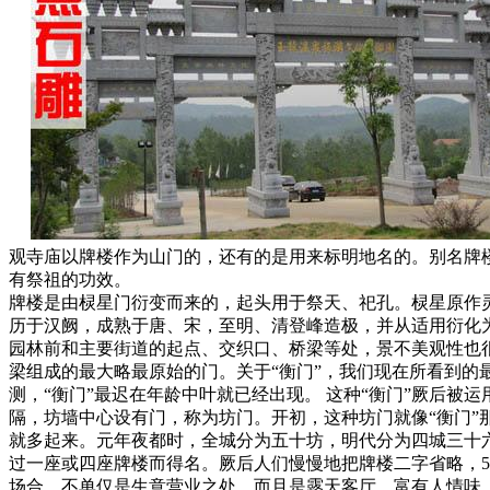
观寺庙以牌楼作为山门的，还有的是用来标明地名的。别名牌
有祭祖的功效。
牌楼是由棂星门衍变而来的，起头用于祭天、祀孔。棂星原作
历于汉阙，成熟于唐、宋，至明、清登峰造极，并从适用衍化
园林前和主要街道的起点、交织口、桥梁等处，景不美观性也
梁组成的最大略最原始的门。关于“衡门”，我们现在所看到的
测，“衡门”最迟在年龄中叶就已经出现。 这种“衡门”厥后被
隔，坊墙中心设有门，称为坊门。开初，这种坊门就像“衡门
就多起来。元年夜都时，全城分为五十坊，明代分为四城三十
过一座或四座牌楼而得名。厥后人们慢慢地把牌楼二字省略，5
场合，不单仅是生意营业之处，而且是露天客厅，富有人情味