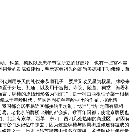
勋、科第、德政以及忠孝节义所立的修建物。也有一些宫不美
是祠堂的隶属修建物，明示家眷祖先的高尚美德和丰功伟绩，兼
宋代则用祭天的礼仪来恭顺孔子，厥后又改灵星为棂星。牌楼来
单置于郊坛、孔庙，以及用于宫殿、寺院、陵墓、祠堂、衙署和
言，牌楼的原始雏形名为“衡门”，是一种由两根柱子架一根横
》编成于年龄时代，简陋是周初至年龄中叶的作品，据此猜
，我国都会居平易近区都接纳里坊制，“坊”与“坊”之间有墙相
门扇。老北京的牌楼比别的都会多。数百年国都，使北京牌楼也
由。北京有东单、西单、东四、西四几处热闹的商业区，都因有
很难把它们从记忆中抹去，因为这些牌楼与四周街道修建群组成的
性修建之一。历史上姑苏街巷中也多立牌楼，吝惜解放后年夜量