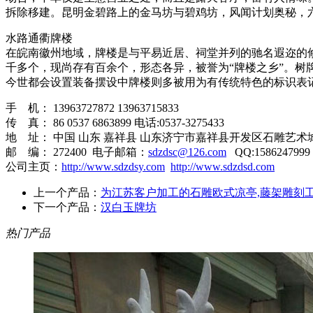
拆除移建。昆明金碧路上的金马坊与碧鸡坊，风闻计划奥秘，六
水路通衢牌楼
在皖南徽州地域，牌楼是与平易近居、祠堂并列的驰名遐迩的修
千多个，现尚存有百余个，形态各异，被誉为“牌楼之乡”。树
今世都会设置装备摆设中牌楼则多被用为有传统特色的标识表
手 机： 13963727872 13963715833
传 真： 86 0537 6863899 电话:0537-3275433
地 址： 中国 山东 嘉祥县 山东济宁市嘉祥县开发区石雕艺术
邮 编： 272400 电子邮箱：
sdzdsc@126.com
QQ:1586247999
公司主页：
http://www.sdzdsy.com
http://www.sdzdsd.com
上一个产品：
为江苏客户加工的石雕欧式凉亭,藤架雕刻
下一个产品：
汉白玉牌坊
热门产品