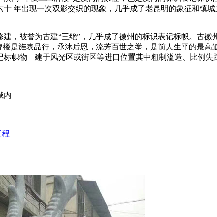
十 年出现一次双影交织的现象，几乎成了老昆明的象征和镇城
建，被誉为古建“三绝”，几乎成了徽州的标识表记标帜。古徽州
牌楼是旌表品行，承沐后恩，流芳百世之举，是前人生平的最高
记标帜物，建于风光区或街区等进口位置其中粗制滥造、比例失
城内
工程