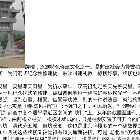
牌楼，汉族特色修建文化之一。是封建社会为赞誉功
楼，为门洞式纪念性修建物，鼓吹封建礼教，标榜好事。牌楼也
灵星，灵星即天田星，为祈求康年，汉高祖划定祭天先祭灵星。
为一种纪念碑式的修建，被极普遍地用于旌表好事标榜光华，不
很强，起到点题、框景、借景等功效。别的一种说法是，就结构而
最早记实是《诗·陈风·衡门》：“衡门之下，可以栖迟。”《诗经
运用到都会中各个居平易近区之间的“坊门”上。从年龄战国至唐代
”那样，由两根立柱架一根横木组成的，只是柱侧安置了可开合的
六坊，清代分五城，但坊没变，这也是北京牌楼多的一个缘故原
0年月初这些牌楼又被觉得有碍交通而被拆。可是“老北京”仍
。澳门“年夜三巴牌楼”是澳门的象征，也是澳门的标识表记标帜