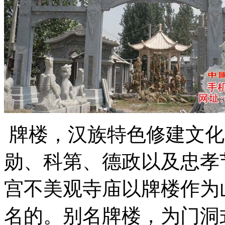
牌楼，汉族特色修建文化
勋、科第、德政以及忠孝
宫不美观寺庙以牌楼作为
名的。别名牌楼，为门洞