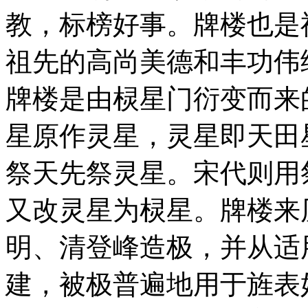
教，标榜好事。牌楼也是
祖先的高尚美德和丰功伟
牌楼是由棂星门衍变而来
星原作灵星，灵星即天田
祭天先祭灵星。宋代则用
又改灵星为棂星。牌楼来
明、清登峰造极，并从适
建，被极普遍地用于旌表