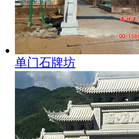
单门石牌坊