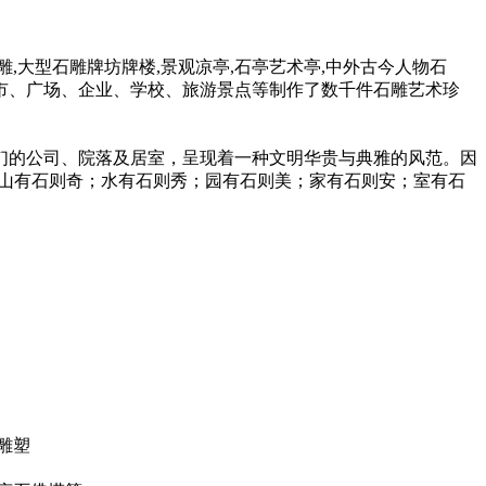
大型石雕牌坊牌楼,景观凉亭,石亭艺术亭,中外古今人物石
市、广场、企业、学校、旅游景点等制作了数千件石雕艺术珍
的公司、院落及居室，呈现着一种文明华贵与典雅的风范。因
“山有石则奇；水有石则秀；园有石则美；家有石则安；室有石
雕塑