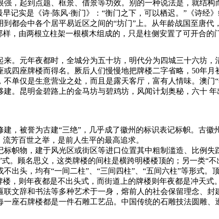
很强，起到点题、框景、借景等功效。别的一种说法是，就结构而
最早记实是《诗·陈风·衡门》：“衡门之下，可以栖迟。”《诗经
运用到都会中各个居平易近区之间的“坊门”上。从年龄战国至唐代
那样，由两根立柱架一根横木组成的，只是柱侧安置了可开合的
起来。元年夜都时，全城分为五十坊，明代分为四城三十六坊，
或四座牌楼而得名。厥后人们慢慢地把牌楼二字省略，50年月
，不单仅是生意营业之处，而且是露天客厅，富有人情味。澳门“
移建。昆明金碧路上的金马坊与碧鸡坊，风闻计划奥秘，六十 年
建，被誉为古建“三绝”，几乎成了徽州的标识表记标帜。古徽州
，流芳百世之举，是前人生平的最高追求。
记标帜物，建于风光区或街区等进口位置其中粗制滥造、比例失
头”式。顾名思义，这类牌楼的间柱是横跨明楼楼顶的；另一类“
不出头，均有“一间二柱”、“三间四柱”、“五间六柱”等形式
牌楼，则年夜都是不出头式，而街道上的牌楼则年夜都是冲天式
匾联文辞和书法等多种艺术于一身，熔前人的社会保留理念、封
每一座石牌楼都是一件石雕工艺品。中国传统的石雕技法圆雕、