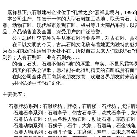
嘉祥县正点石雕建材企业位于“孔孟之乡”嘉祥县境内，1996
本公司生产、销售于一体的大型石雕加工基地，取天青石、汉白
雕、动物石雕、现代城市景观石雕、板材等几大商品系列，以
品，产品销售遍及全国，深受用户的广泛赞誉。
公司总经理李养坤先生从事石雕行业多年，对古石雕、赏石
在日以文明的今天，古典石雕文化确有着她更为独特的魅力
为石头在我们生活当中无处不在，所以自古以来人们就以“石”
则雅；人有石则旺；业有石则兴……
的确，石头、石雕不但有“她”的厚重、坚实、不畏风霜等灵
精美的石头会唱歌，愿君能在此得到精美的石雕或赏石而“
在此公司全体员工向新老朋友致意，欢迎各界朋友前来洽
共同弘扬中华“石”文化。
主要供应：
石雕牌坊系列：石雕牌坊，牌楼，石牌楼，石牌坊，贞洁牌
石雕石亭系列：石雕亭子，仿古石亭子，欧式石亭子，龙柱
石雕仿古石雕：仿古各种人物石雕，动物石雕，宗教石雕
石雕动物系列：石狮子，石牛，大象，石雕马，石金钱龟，
石雕人物系列：石雕孔子像，主席像，寿星，白求恩等各种