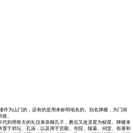
楼作为山门的，还有的是用来标明地名的。别名牌楼，为门洞
功效。
宋代则用祭天的礼仪来恭顺孔子，厥后又改灵星为棂星。牌楼来
单置于郊坛、孔庙，以及用于宫殿、寺院、陵墓、祠堂、衙署和