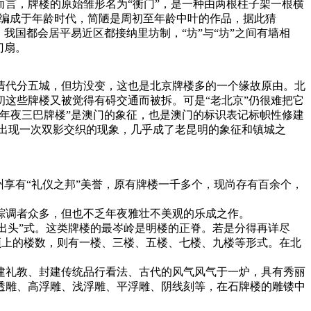
言，牌楼的原始雏形名为“衡门”，是一种由两根柱子架一根横
》编成于年龄时代，简陋是周初至年龄中叶的作品，据此猜
，我国都会居平易近区都接纳里坊制，“坊”与“坊”之间有墙相
门扇。
清代分五城，但坊没变，这也是北京牌楼多的一个缘故原由。北
初这些牌楼又被觉得有碍交通而被拆。可是“老北京”仍很难把它
年夜三巴牌楼”是澳门的象征，也是澳门的标识表记标帜性修建
出现一次双影交织的现象，几乎成了老昆明的象征和镇城之
享有“礼仪之邦”美誉，原有牌楼一千多个，现尚存有百余个，
踪调者众多，但也不乏年夜雅壮不美观的乐成之作。
不出头”式。这类牌楼的最岑岭是明楼的正脊。若是分得再详尽
。顶上的楼数，则有一楼、三楼、五楼、七楼、九楼等形式。在北
。
建礼教、封建传统品行看法、古代的风气风气于一炉，具有秀丽
透雕、高浮雕、浅浮雕、平浮雕、阴线刻等，在石牌楼的雕镂中