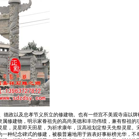
、德政以及忠孝节义所立的修建物。也有一些宫不美观寺庙以牌
隶属修建物，明示家眷祖先的高尚美德和丰功伟绩，兼有祭祖的
灵星，灵星即天田星，为祈求康年，汉高祖划定祭天先祭灵星。
为一种纪念碑式的修建，被极普遍地用于旌表好事标榜光华，不