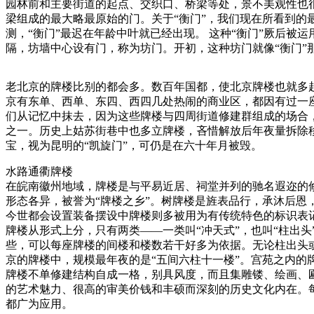
园林前和主要街道的起点、交织口、桥梁等处，景不美观性也
梁组成的最大略最原始的门。关于“衡门”，我们现在所看到的
测，“衡门”最迟在年龄中叶就已经出现。 这种“衡门”厥后被
隔，坊墙中心设有门，称为坊门。开初，这种坊门就像“衡门”
老北京的牌楼比别的都会多。数百年国都，使北京牌楼也就多
京有东单、西单、东四、西四几处热闹的商业区，都因有过一座
们从记忆中抹去，因为这些牌楼与四周街道修建群组成的场合
之一。历史上姑苏街巷中也多立牌楼，吝惜解放后年夜量拆除
宝，视为昆明的“凯旋门”，可仍是在六十年月被毁。
水路通衢牌楼
在皖南徽州地域，牌楼是与平易近居、祠堂并列的驰名遐迩的修
形态各异，被誉为“牌楼之乡”。树牌楼是旌表品行，承沐后恩
今世都会设置装备摆设中牌楼则多被用为有传统特色的标识表
牌楼从形式上分，只有两类——一类叫“冲天式”，也叫“柱出
些，可以每座牌楼的间楼和楼数若干好多为依据。无论柱出头或
京的牌楼中，规模最年夜的是“五间六柱十一楼”。宫苑之内的
牌楼不单修建结构自成一格，别具风度，而且集雕镂、绘画、
的艺术魅力、很高的审美价钱和丰硕而深刻的历史文化内在。
都广为应用。