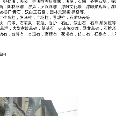
弥勒佛，关公，等佛教寺庙雕像，佛像，石佛，各种石塔，寺
，园林浮雕，屏风，罗汉浮雕，浮雕文化墙，浮雕景观墙，浮
杆,青石，汉白玉石桥，园林景观桥,拱桥等。
生肖柱，罗马柱，广场柱，景观柱，石雕华表等。
、门墩、石喷泉、花瓶、香炉，石缸、假山石，石鼎,须弥座等
墓群，大型家族墓碑，奠基石，寺庙龟驮碑，透龙墓碑，石棺,石
石，台阶石，盲道石，蘑菇石，花坛石，仿古石，栏板石，工程
城内