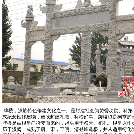
牌楼，汉族特色修建文化之一。是封建社会为赞誉功勋、科第
式纪念性修建物，鼓吹封建礼教，标榜好事。牌楼也是祠堂的
牌楼是由棂星门衍变而来的，起头用于祭天、祀孔。棂星原作
历于汉阙，成熟于唐、宋，至明、清登峰造极，并从适用衍化