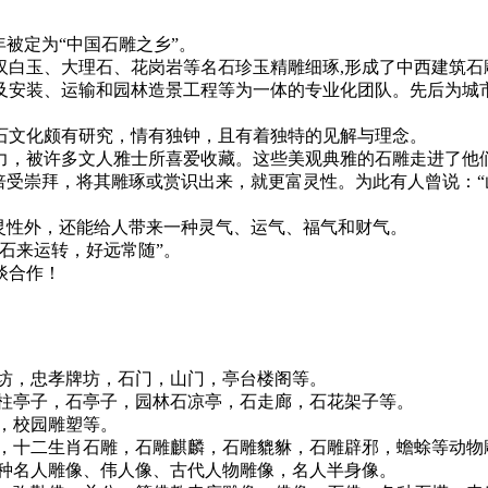
年被定为“中国石雕之乡”。
玉、大理石、花岗岩等名石珍玉精雕细琢,形成了中西建筑石雕,
及安装、运输和园林造景工程等为一体的专业化团队。先后为城
文化颇有研究，情有独钟，且有着独特的见解与理念。
，被许多文人雅士所喜爱收藏。这些美观典雅的石雕走进了他们
倍受崇拜，将其雕琢或赏识出来，就更富灵性。为此有人曾说：
性外，还能给人带来一种灵气、运气、福气和财气。
石来运转，好远常随”。
谈合作！
坊，忠孝牌坊，石门，山门，亭台楼阁等。
亭子，石亭子，园林石凉亭，石走廊，石花架子等。
，校园雕塑等。
十二生肖石雕，石雕麒麟，石雕貔貅，石雕辟邪，蟾蜍等动物
名人雕像、伟人像、古代人物雕像，名人半身像。