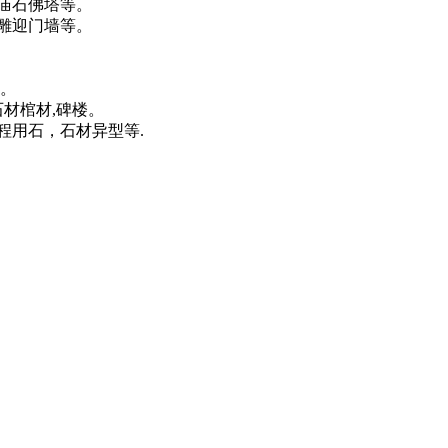
庙石佛塔等。
雕迎门墙等。
。
材棺材,碑楼。
用石，石材异型等.