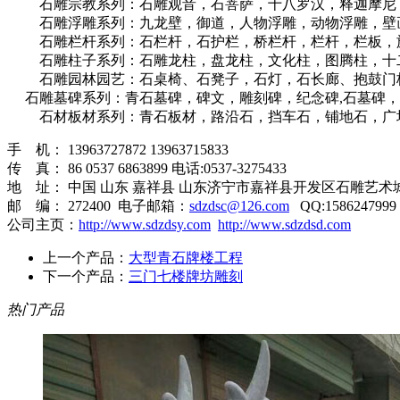
石雕宗教系列：石雕观音，石菩萨，十八罗汉，释迦摩尼，
石雕浮雕系列：九龙壁，御道，人物浮雕，动物浮雕，壁画
石雕栏杆系列：石栏杆，石护栏，桥栏杆，栏杆，栏板，旗栏
石雕柱子系列：石雕龙柱，盘龙柱，文化柱，图腾柱，十二
石雕园林园艺：石桌椅、石凳子，石灯，石长廊、抱鼓门枕
石雕墓碑系列：青石墓碑，碑文，雕刻碑，纪念碑,石墓碑，
石材板材系列：青石板材，路沿石，挡车石，铺地石，广场
手 机： 13963727872 13963715833
传 真： 86 0537 6863899 电话:0537-3275433
地 址： 中国 山东 嘉祥县 山东济宁市嘉祥县开发区石雕艺术
邮 编： 272400 电子邮箱：
sdzdsc@126.com
QQ:1586247999
公司主页：
http://www.sdzdsy.com
http://www.sdzdsd.com
上一个产品：
大型青石牌楼工程
下一个产品：
三门七楼牌坊雕刻
热门产品