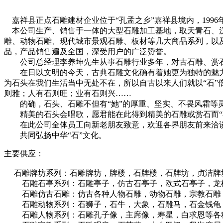
嘉祥县正点石雕建材企业位于“孔孟之乡”嘉祥县境内，1996
本公司生产、销售于一体的大型石雕加工基地，取天青石、汉白
雕、动物石雕、现代城市景观石雕、板材等几大商品系列，以
品，产品销售遍及全国，深受用户的广泛赞誉。
公司总经理李养坤先生从事石雕行业多年，对古石雕、赏石
在日以文明的今天，古典石雕文化确有着她更为独特的魅力
为石头在我们生活当中无处不在，所以自古以来人们就以“石”
则雅；人有石则旺；业有石则兴……
的确，石头、石雕不但有“她”的厚重、坚实、不畏风霜等灵
精美的石头会唱歌，愿君能在此得到精美的石雕或赏石而“
在此公司全体员工向新老朋友致意，欢迎各界朋友前来洽
共同弘扬中华“石”文化。
主要供应：
石雕牌坊系列：石雕牌坊，牌楼，石牌楼，石牌坊，贞洁牌
石雕石亭系列：石雕亭子，仿古石亭子，欧式石亭子，龙柱
石雕仿古石雕：仿古各种人物石雕，动物石雕，宗教石雕
石雕动物系列：石狮子，石牛，大象，石雕马，石金钱龟，
石雕人物系列：石雕孔子像，主席像，寿星，白求恩等各种