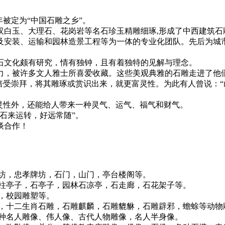
年被定为“中国石雕之乡”。
玉、大理石、花岗岩等名石珍玉精雕细琢,形成了中西建筑石雕,
及安装、运输和园林造景工程等为一体的专业化团队。先后为城
文化颇有研究，情有独钟，且有着独特的见解与理念。
，被许多文人雅士所喜爱收藏。这些美观典雅的石雕走进了他们
倍受崇拜，将其雕琢或赏识出来，就更富灵性。为此有人曾说：
性外，还能给人带来一种灵气、运气、福气和财气。
石来运转，好远常随”。
谈合作！
坊，忠孝牌坊，石门，山门，亭台楼阁等。
亭子，石亭子，园林石凉亭，石走廊，石花架子等。
，校园雕塑等。
十二生肖石雕，石雕麒麟，石雕貔貅，石雕辟邪，蟾蜍等动物
名人雕像、伟人像、古代人物雕像，名人半身像。