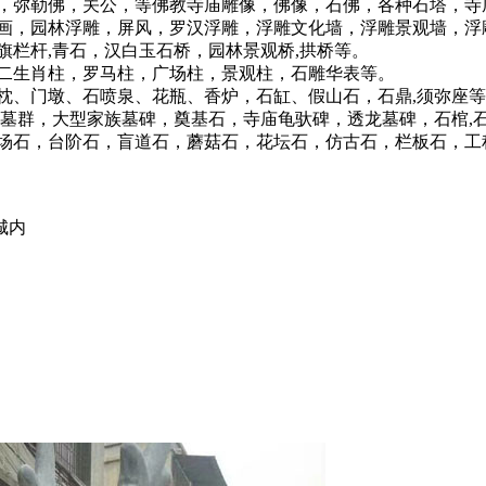
弥勒佛，关公，等佛教寺庙雕像，佛像，石佛，各种石塔，寺
，园林浮雕，屏风，罗汉浮雕，浮雕文化墙，浮雕景观墙，浮
杆,青石，汉白玉石桥，园林景观桥,拱桥等。
生肖柱，罗马柱，广场柱，景观柱，石雕华表等。
、门墩、石喷泉、花瓶、香炉，石缸、假山石，石鼎,须弥座等
墓群，大型家族墓碑，奠基石，寺庙龟驮碑，透龙墓碑，石棺,石
石，台阶石，盲道石，蘑菇石，花坛石，仿古石，栏板石，工程
城内