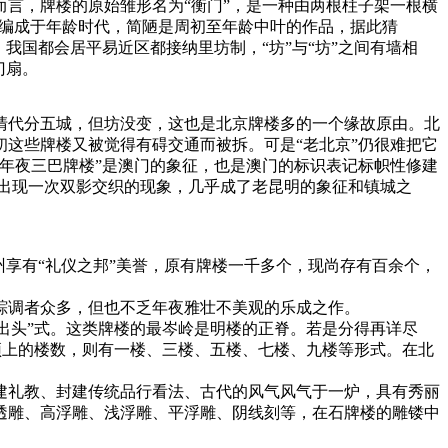
言，牌楼的原始雏形名为“衡门”，是一种由两根柱子架一根横
》编成于年龄时代，简陋是周初至年龄中叶的作品，据此猜
，我国都会居平易近区都接纳里坊制，“坊”与“坊”之间有墙相
门扇。
清代分五城，但坊没变，这也是北京牌楼多的一个缘故原由。北
初这些牌楼又被觉得有碍交通而被拆。可是“老北京”仍很难把它
年夜三巴牌楼”是澳门的象征，也是澳门的标识表记标帜性修建
出现一次双影交织的现象，几乎成了老昆明的象征和镇城之
享有“礼仪之邦”美誉，原有牌楼一千多个，现尚存有百余个，
踪调者众多，但也不乏年夜雅壮不美观的乐成之作。
不出头”式。这类牌楼的最岑岭是明楼的正脊。若是分得再详尽
。顶上的楼数，则有一楼、三楼、五楼、七楼、九楼等形式。在北
。
建礼教、封建传统品行看法、古代的风气风气于一炉，具有秀丽
透雕、高浮雕、浅浮雕、平浮雕、阴线刻等，在石牌楼的雕镂中