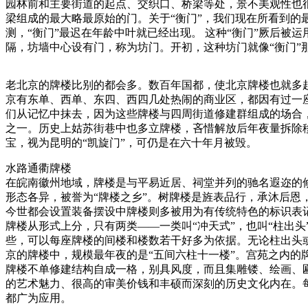
园林前和主要街道的起点、交织口、桥梁等处，景不美观性也
梁组成的最大略最原始的门。关于“衡门”，我们现在所看到的
测，“衡门”最迟在年龄中叶就已经出现。 这种“衡门”厥后被
隔，坊墙中心设有门，称为坊门。开初，这种坊门就像“衡门”
老北京的牌楼比别的都会多。数百年国都，使北京牌楼也就多
京有东单、西单、东四、西四几处热闹的商业区，都因有过一座
们从记忆中抹去，因为这些牌楼与四周街道修建群组成的场合
之一。历史上姑苏街巷中也多立牌楼，吝惜解放后年夜量拆除
宝，视为昆明的“凯旋门”，可仍是在六十年月被毁。
水路通衢牌楼
在皖南徽州地域，牌楼是与平易近居、祠堂并列的驰名遐迩的修
形态各异，被誉为“牌楼之乡”。树牌楼是旌表品行，承沐后恩
今世都会设置装备摆设中牌楼则多被用为有传统特色的标识表
牌楼从形式上分，只有两类——一类叫“冲天式”，也叫“柱出
些，可以每座牌楼的间楼和楼数若干好多为依据。无论柱出头或
京的牌楼中，规模最年夜的是“五间六柱十一楼”。宫苑之内的
牌楼不单修建结构自成一格，别具风度，而且集雕镂、绘画、
的艺术魅力、很高的审美价钱和丰硕而深刻的历史文化内在。
都广为应用。