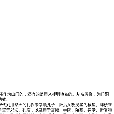
楼作为山门的，还有的是用来标明地名的。别名牌楼，为门洞
功效。
宋代则用祭天的礼仪来恭顺孔子，厥后又改灵星为棂星。牌楼来
单置于郊坛、孔庙，以及用于宫殿、寺院、陵墓、祠堂、衙署和