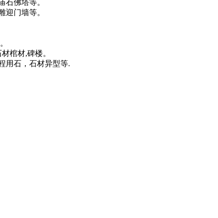
庙石佛塔等。
雕迎门墙等。
。
材棺材,碑楼。
用石，石材异型等.