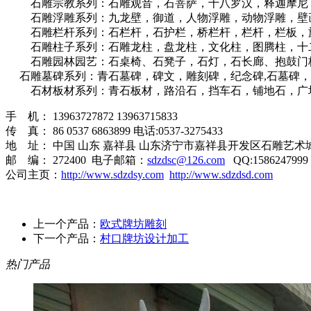
石雕宗教系列：石雕观音，石菩萨，十八罗汉，释迦摩尼，
石雕浮雕系列：九龙壁，御道，人物浮雕，动物浮雕，壁画
石雕栏杆系列：石栏杆，石护栏，桥栏杆，栏杆，栏板，旗栏
石雕柱子系列：石雕龙柱，盘龙柱，文化柱，图腾柱，十二
石雕园林园艺：石桌椅、石凳子，石灯，石长廊、抱鼓门枕
石雕墓碑系列：青石墓碑，碑文，雕刻碑，纪念碑,石墓碑，
石材板材系列：青石板材，路沿石，挡车石，铺地石，广场
手 机： 13963727872 13963715833
传 真： 86 0537 6863899 电话:0537-3275433
地 址： 中国 山东 嘉祥县 山东济宁市嘉祥县开发区石雕艺术
邮 编： 272400 电子邮箱：
sdzdsc@126.com
QQ:1586247999
公司主页：
http://www.sdzdsy.com
http://www.sdzdsd.com
上一个产品：
欧式牌坊雕刻
下一个产品：
村口牌坊设计加工
热门产品