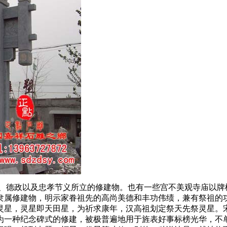
、德政以及忠孝节义所立的修建物。也有一些宫不美观寺庙以牌
隶属修建物，明示家眷祖先的高尚美德和丰功伟绩，兼有祭祖的
灵星，灵星即天田星，为祈求康年，汉高祖划定祭天先祭灵星。
为一种纪念碑式的修建，被极普遍地用于旌表好事标榜光华，不