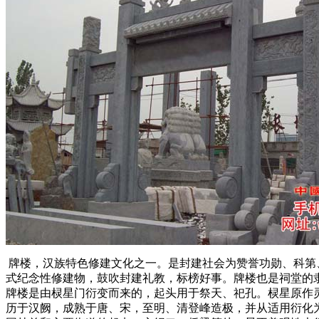
牌楼，汉族特色修建文化之一。是封建社会为赞誉功勋、科第
式纪念性修建物，鼓吹封建礼教，标榜好事。牌楼也是祠堂的
牌楼是由棂星门衍变而来的，起头用于祭天、祀孔。棂星原作
历于汉阙，成熟于唐、宋，至明、清登峰造极，并从适用衍化