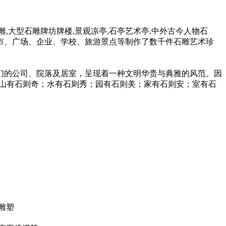
大型石雕牌坊牌楼,景观凉亭,石亭艺术亭,中外古今人物石
市、广场、企业、学校、旅游景点等制作了数千件石雕艺术珍
的公司、院落及居室，呈现着一种文明华贵与典雅的风范。因
“山有石则奇；水有石则秀；园有石则美；家有石则安；室有石
雕塑