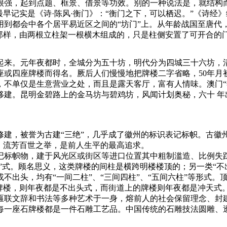
很强，起到点题、框景、借景等功效。别的一种说法是，就结构而
最早记实是《诗·陈风·衡门》：“衡门之下，可以栖迟。”《诗经
运用到都会中各个居平易近区之间的“坊门”上。从年龄战国至唐代
那样，由两根立柱架一根横木组成的，只是柱侧安置了可开合的
起来。元年夜都时，全城分为五十坊，明代分为四城三十六坊，
或四座牌楼而得名。厥后人们慢慢地把牌楼二字省略，50年月
，不单仅是生意营业之处，而且是露天客厅，富有人情味。澳门“
移建。昆明金碧路上的金马坊与碧鸡坊，风闻计划奥秘，六十 年
建，被誉为古建“三绝”，几乎成了徽州的标识表记标帜。古徽州
，流芳百世之举，是前人生平的最高追求。
记标帜物，建于风光区或街区等进口位置其中粗制滥造、比例失
头”式。顾名思义，这类牌楼的间柱是横跨明楼楼顶的；另一类“
不出头，均有“一间二柱”、“三间四柱”、“五间六柱”等形式
牌楼，则年夜都是不出头式，而街道上的牌楼则年夜都是冲天式
匾联文辞和书法等多种艺术于一身，熔前人的社会保留理念、封
每一座石牌楼都是一件石雕工艺品。中国传统的石雕技法圆雕、