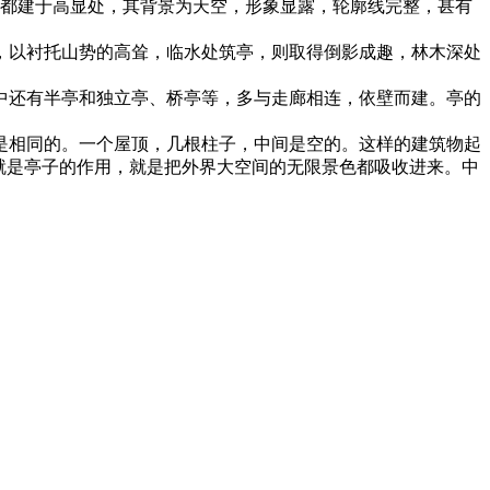
，都建于高显处，其背景为天空，形象显露，轮廓线完整，甚有
，以衬托山势的高耸，临水处筑亭，则取得倒影成趣，林木深处
中还有半亭和独立亭、桥亭等，多与走廊相连，依壁而建。亭的
是相同的。一个屋顶，几根柱子，中间是空的。这样的建筑物起
就是亭子的作用，就是把外界大空间的无限景色都吸收进来。中