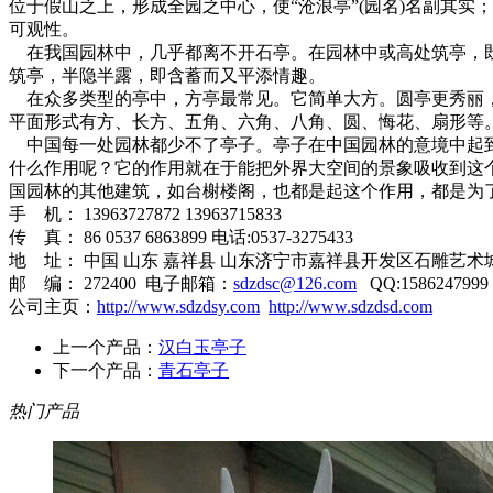
位于假山之上，形成全园之中心，使“沧浪亭”(园名)名副其
可观性。
在我国园林中，几乎都离不开石亭。在园林中或高处筑亭，既
筑亭，半隐半露，即含蓄而又平添情趣。
在众多类型的亭中，方亭最常见。它简单大方。圆亭更秀丽，
平面形式有方、长方、五角、六角、八角、圆、悔花、扇形等
中国每一处园林都少不了亭子。亭子在中国园林的意境中起到
什么作用呢？它的作用就在于能把外界大空间的景象吸收到这
国园林的其他建筑，如台榭楼阁，也都是起这个作用，都是为
手 机： 13963727872 13963715833
传 真： 86 0537 6863899 电话:0537-3275433
地 址： 中国 山东 嘉祥县 山东济宁市嘉祥县开发区石雕艺术
邮 编： 272400 电子邮箱：
sdzdsc@126.com
QQ:1586247999
公司主页：
http://www.sdzdsy.com
http://www.sdzdsd.com
上一个产品：
汉白玉亭子
下一个产品：
青石亭子
热门产品