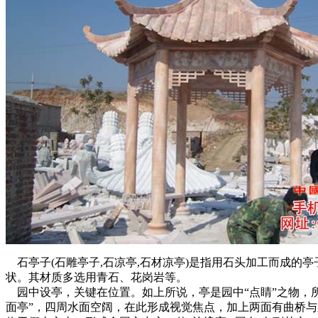
石亭子(石雕亭子,石凉亭,石材凉亭)是指用石头加工而成的
状。其材质多选用青石、花岗岩等。
园中设亭，关键在位置。如上所说，亭是园中“点睛”之物，所
面亭”，四周水面空阔，在此形成视觉焦点，加上两面有曲桥与