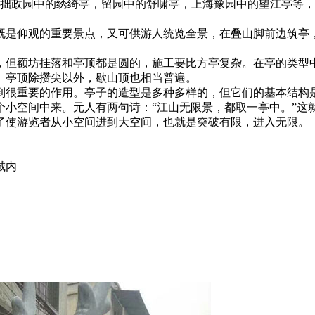
实；拙政园中的绣绮亭，留园中的舒啸亭，上海豫园中的望江亭等
是仰观的重要景点，又可供游人统览全景，在叠山脚前边筑亭
但额坊挂落和亭顶都是圆的，施工要比方亭复杂。在亭的类型
。亭顶除攒尖以外，歇山顶也相当普遍。
很重要的作用。亭子的造型是多种多样的，但它们的基本结构
个小空间中来。元人有两句诗：“江山无限景，都取一亭中。”这
了使游览者从小空间进到大空间，也就是突破有限，进入无限。
城内