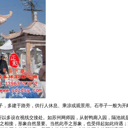
亭子，多建于路旁，供行人休息、乘凉或观景用。石亭子一般为
以多设在视线交接处。如苏州网师园，从射鸭廊入园，隔池就是
之相接，形象自然显要。当然此亭之形象，也受得起如此待遇；