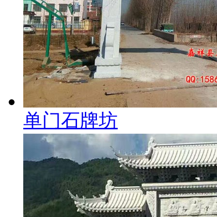
单门石牌坊