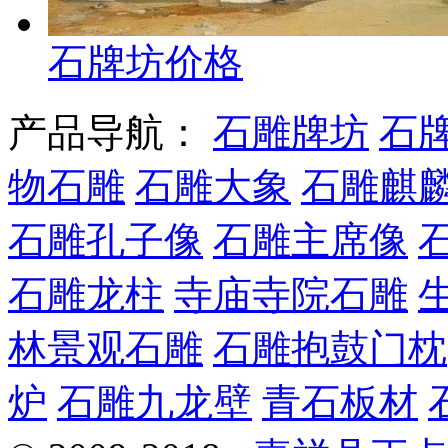
石牌坊价格
产品导航：
石雕牌坊
石
物石雕
石雕大象
石雕麒
石雕孔子像
石雕主席像
石雕龙柱
寺庙寺院石雕
林景观石雕
石雕抱鼓门枕
炉
石雕九龙壁
青石板材