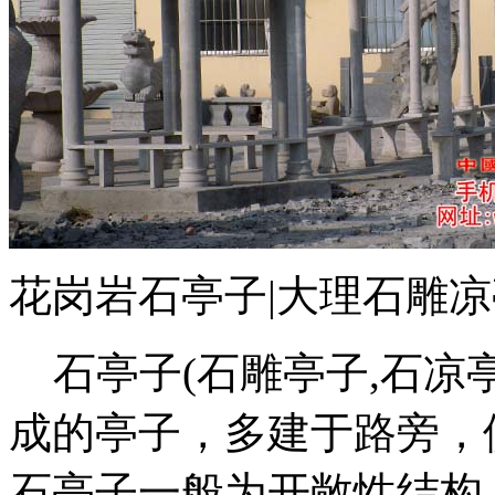
花岗岩石亭子|大理石雕凉
石亭子(石雕亭子,石凉亭
成的亭子，多建于路旁，
石亭子一般为开敞性结构