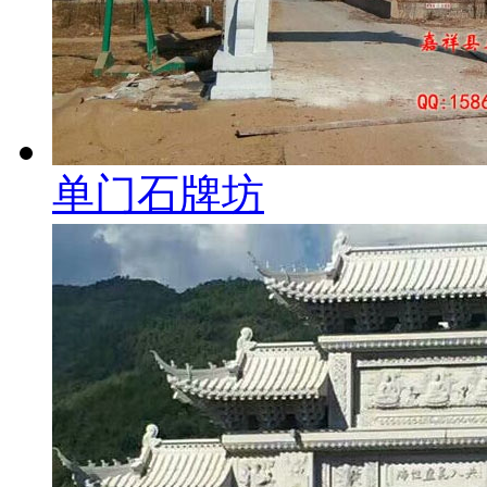
单门石牌坊