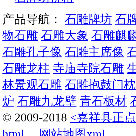
产品导航：
石雕牌坊
石
物石雕
石雕大象
石雕麒
石雕孔子像
石雕主席像
石雕龙柱
寺庙寺院石雕
林景观石雕
石雕抱鼓门枕
炉
石雕九龙壁
青石板材
© 2009-2018
<嘉祥县正点
html
网站地图xml