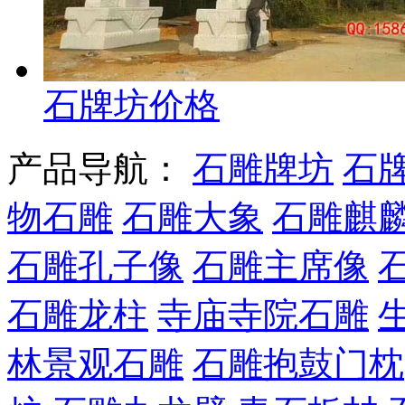
石牌坊价格
产品导航：
石雕牌坊
石
物石雕
石雕大象
石雕麒
石雕孔子像
石雕主席像
石雕龙柱
寺庙寺院石雕
林景观石雕
石雕抱鼓门枕