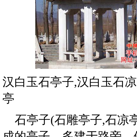
汉白玉石亭子,汉白玉石凉
亭
石亭子(石雕亭子,石凉亭
成的亭子，多建于路旁，