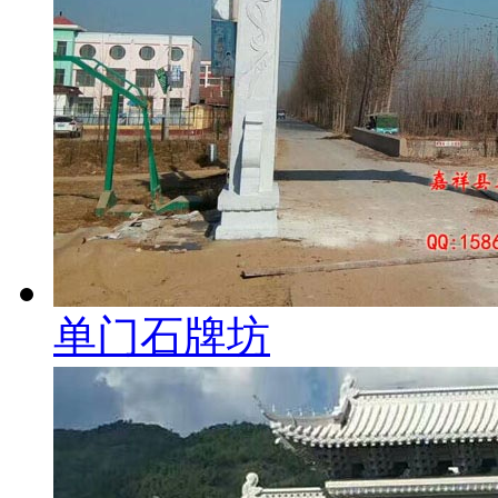
单门石牌坊