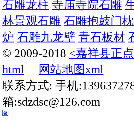
石雕龙柱
寺庙寺院石雕
林景观石雕
石雕抱鼓门枕
炉
石雕九龙壁
青石板材
© 2009-2018
<嘉祥县正点
html
网站地图xml
联系方式: 手机:1396372787
箱:sdzdsc@126.com