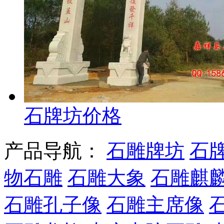
石牌坊价格
产品导航：
石雕牌坊
石
物石雕
石雕大象
石雕麒
石雕孔子像
石雕主席像