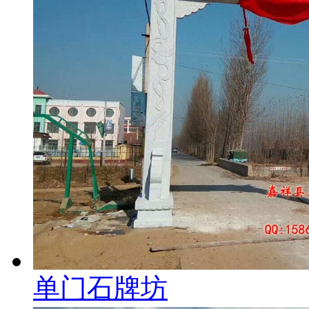
单门石牌坊