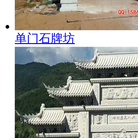
单门石牌坊