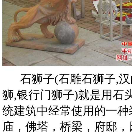
石狮子(石雕石狮子,汉
狮,银行门狮子)就是用
统建筑中经常使用的一种
庙，佛塔，桥梁，府邸，