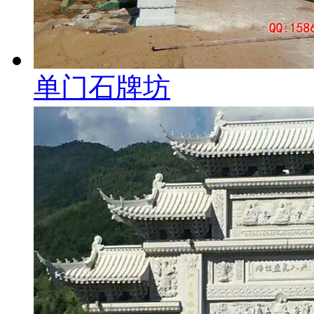
单门石牌坊