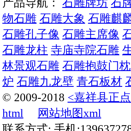
产品导航：
石雕牌坊
石
物石雕
石雕大象
石雕麒
石雕孔子像
石雕主席像
石雕龙柱
寺庙寺院石雕
林景观石雕
石雕抱鼓门枕
炉
石雕九龙壁
青石板材
© 2009-2018
<嘉祥县正点
html
网站地图xml
联系方式: 手机:1396372787