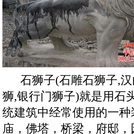
石狮子(石雕石狮子,汉
狮,银行门狮子)就是用
统建筑中经常使用的一种
庙，佛塔，桥梁，府邸，