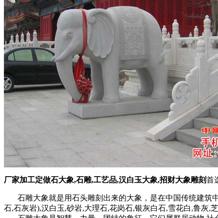
厂家加工定做石大象,石雕,工艺品,汉白玉大象,招财大象雕刻
首
石雕大象就是用石头雕刻出来的大象，是在中国传统建筑中经
石,石灰岩),汉白玉,砂岩,大理石,花岗石,银灰白石,雪花白,鲁灰,