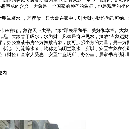
团体结构以母象及幼象为主.代表着家庭，单位，团体，党派和
想事成的含义，大象是一个国家的神圣的象征，也是观音的坐奇
明堂聚水”，若摆放一只大象在家中，则大财小财均为己所纳。
带来祥瑞，象微天下太平。“象”即表示和平、美好和幸福。大
出现。大象善于吸水，水为财，凡家居窗户见水，摆放“吉象运财
厅，办公室或书房坐方摆放吉象，便可加强坐方的力量，另一方
，水池，河流等水者，均称之为明堂聚水，所以，安置吉象在公
位（财位）全家人受惠，安置生意场所，办公室，居家书房助和
城内