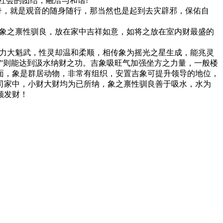
社会的团结，融洽与和谐!
，就是观音的随身随行，那当然也是起到去灾辟邪，保佑自
象之禀性驯良，放在家中吉祥如意，如将之放在室内财最盛的
象力大魁武，性灵却温和柔顺，相传象为摇光之星生成，能兆灵
”则能达到汲水纳财之功。吉象吸旺气加强坐方之力量，一般楼
面，象是群居动物，非常有组织，安置吉象可提升领导的地位，
司家中，小财大财均为已所纳，象之禀性驯良善于吸水，水为
顺发财！