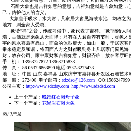
石雕大象是智慧、力量、团结的象征，它们属群居动物,社会
石雕大象也是吉祥如意的意思，吉祥如意就是吉象如意，心
己，佑护他人的含义。
大象善于吸水，水为财，凡家居大窗见海或水池，均称之为“
地方，则全家人受惠。
象谐“祥”之音，传统习俗中，象代表了吉祥。“象”能给人间
瑞，古佛就是乘象从天而降；只有在人君自养有节时，灵象才
宇的风水喜后有靠山，而象的体型庞大，如山一般，于居家客
带来稳定及和谐，将四面八方之财都吸到身上凡居家门窗见海
财，放在公司、家中聚财和吉祥如意，财福齐临，放在客厅旺
手 机： 13963727872 13963715833
传 真： 86 0537 6863899 电话:0537-3275433
地 址： 中国 山东 嘉祥县 山东济宁市嘉祥县开发区石雕艺术
邮 编： 272400 电子邮箱：
sdzdsc@126.com
QQ:1586247999
公司主页：
http://www.sdzdsy.com
http://www.sdzdsd.com
上一个产品：
晚霞红石雕母子象
下一个产品：
花岗岩石雕大象
热门产品