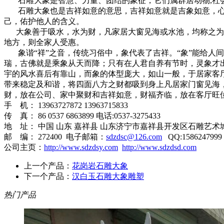
石雕大象是智慧、力量、团结的象征，它们属群居动物,社会
石雕大象也是吉祥如意的意思，吉祥如意就是吉象如意，心
己，佑护他人的含义。
大象善于吸水，水为财，凡家居大窗见海或水池，均称之为“
地方，则全家人受惠。
象谐“祥”之音，传统习俗中，象代表了吉祥。“象”能给人间
瑞，古佛就是乘象从天而降；只有在人君自养有节时，灵象才
宇的风水喜后有靠山，而象的体型庞大，如山一般，于居家客
带来稳定及和谐，将四面八方之财都吸到身上凡居家门窗见海
财，放在公司、家中聚财和吉祥如意，财福齐临，放在客厅旺
手 机： 13963727872 13963715833
传 真： 86 0537 6863899 电话:0537-3275433
地 址： 中国 山东 嘉祥县 山东济宁市嘉祥县开发区石雕艺术
邮 编： 272400 电子邮箱：
sdzdsc@126.com
QQ:1586247999
公司主页：
http://www.sdzdsy.com
http://www.sdzdsd.com
上一个产品：
花岗岩石雕大象
下一个产品：
汉白玉石雕大象雕塑
热门产品