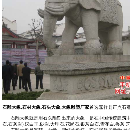
石雕大象,石材大象,石头大象,大象雕塑厂家
首选嘉祥县正点石雕
石雕大象就是用石头雕刻出来的大象，是在中国传统建筑中经
石,石灰岩),汉白玉,砂岩,大理石,花岗石,银灰白石,雪花白,鲁灰,