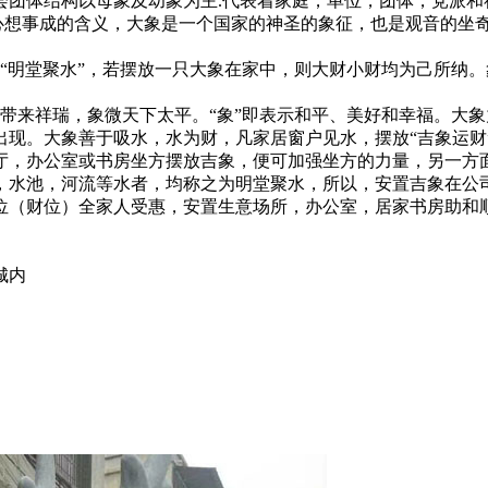
团体结构以母象及幼象为主.代表着家庭，单位，团体，党派和
想事成的含义，大象是一个国家的神圣的象征，也是观音的坐奇
明堂聚水”，若摆放一只大象在家中，则大财小财均为己所纳。
带来祥瑞，象微天下太平。“象”即表示和平、美好和幸福。大
出现。大象善于吸水，水为财，凡家居窗户见水，摆放“吉象运财
厅，办公室或书房坐方摆放吉象，便可加强坐方的力量，另一方
，水池，河流等水者，均称之为明堂聚水，所以，安置吉象在公
位（财位）全家人受惠，安置生意场所，办公室，居家书房助和
城内