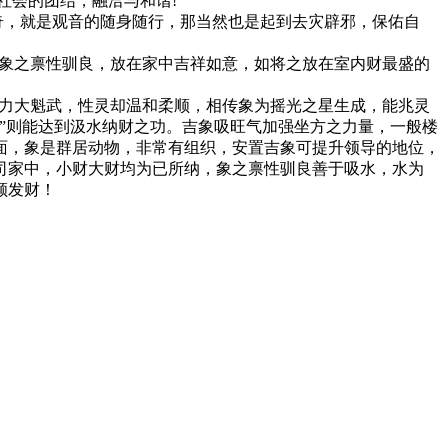
社会的团结，融洽与和谐!
，就是观音的随身随行，那当然也是起到去灾辟邪，保佑自
象之禀性驯良，放在家中吉祥如意，如将之放在室内财最盛的
象力大魁武，性灵却温和柔顺，相传象为摇光之星生成，能兆灵
”则能达到汲水纳财之功。吉象吸旺气加强坐方之力量，一般楼
面，象是群居动物，非常有组织，安置吉象可提升领导的地位，
司家中，小财大财均为已所纳，象之禀性驯良善于吸水，水为
顺发财！