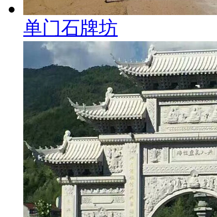
单门石牌坊