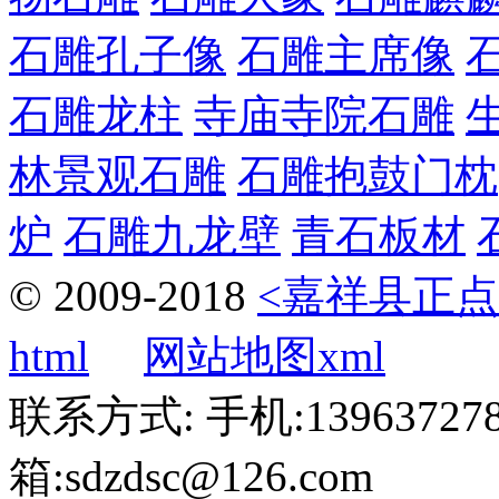
石雕孔子像
石雕主席像
石雕龙柱
寺庙寺院石雕
林景观石雕
石雕抱鼓门枕
炉
石雕九龙壁
青石板材
© 2009-2018
<嘉祥县正点
html
网站地图xml
联系方式: 手机:1396372787
箱:sdzdsc@126.com