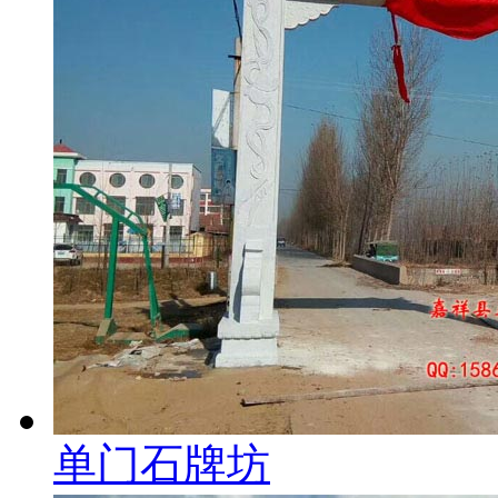
单门石牌坊