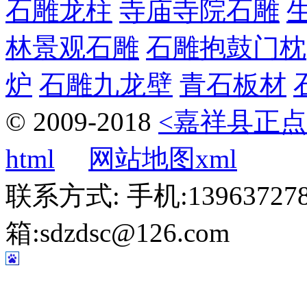
石雕龙柱
寺庙寺院石雕
林景观石雕
石雕抱鼓门枕
炉
石雕九龙壁
青石板材
© 2009-2018
<嘉祥县正点
html
网站地图xml
联系方式: 手机:1396372787
箱:sdzdsc@126.com