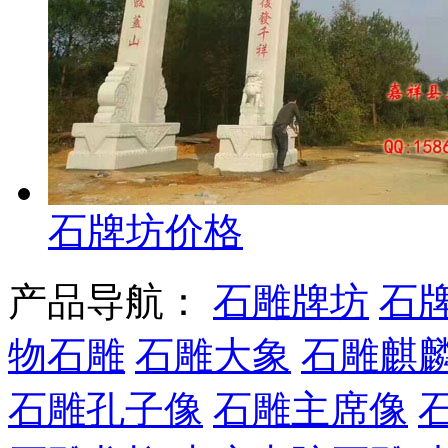
石牌坊价格
产品导航：
石雕牌坊
石
物石雕
石雕大象
石雕麒
石雕孔子像
石雕主席像