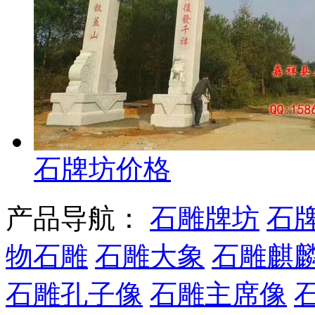
石牌坊价格
产品导航：
石雕牌坊
石
物石雕
石雕大象
石雕麒
石雕孔子像
石雕主席像