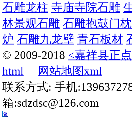
石雕龙柱
寺庙寺院石雕
林景观石雕
石雕抱鼓门枕
炉
石雕九龙壁
青石板材
© 2009-2018
<嘉祥县正点
html
网站地图xml
联系方式: 手机:1396372787
箱:sdzdsc@126.com