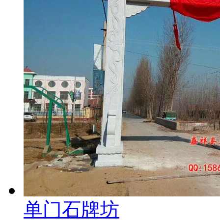
单门石牌坊