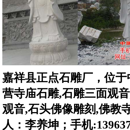
嘉祥县正点石雕厂，位于
营寺庙石雕,石雕三面观音
观音,石头佛像雕刻,佛教
人：李养坤；手机:1396372