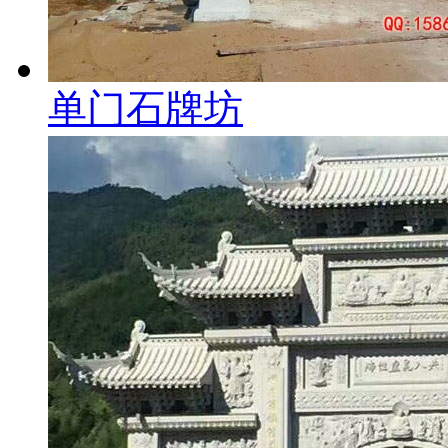
单门石牌坊