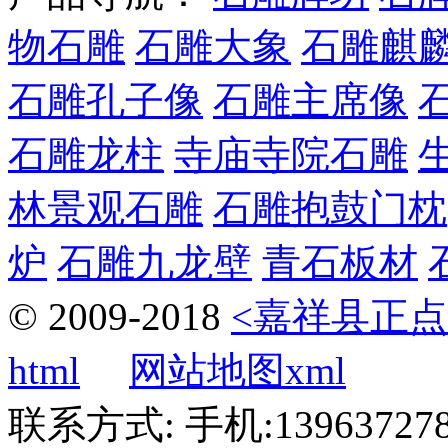
物石雕
石雕大象
石雕麒
石雕孔子像
石雕主席像
石雕龙柱
寺庙寺院石雕
林景观石雕
石雕抱鼓门枕
炉
石雕九龙壁
青石板材
© 2009-2018
<嘉祥县正点
html
网站地图xml
联系方式: 手机:1396372787