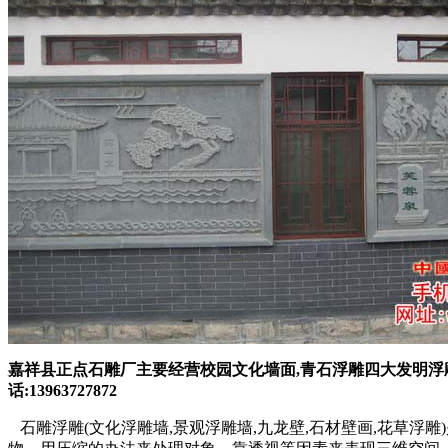
嘉祥县正点石雕厂主要经营校园文化墙面,青石浮雕四大发明浮
话:13963727872
石雕浮雕(文化浮雕墙,景观浮雕墙,九龙壁,石材壁画,花草