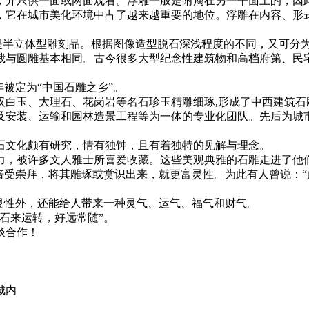
，并只供一面或两面观看。浮雕一般是附属在另一平面上的，因
，它在城市美化环境中占了越来越重要的地位。浮雕在内容、形
半立体型雕刻品。根据图像造型脱石深浅程度的不同，又可分
裁与圆雕基本相同。古今很多大型纪念性建筑物和高档府第、民
年被定为“中国石雕之乡”。
玉、大理石、花岗岩等名石珍玉精雕细琢,形成了中西建筑石雕,
及安装、运输和园林造景工程等为一体的专业化团队。先后为城
文化颇有研究，情有独钟，且有着独特的见解与理念。
，被许多文人雅士所喜爱收藏。这些美观典雅的石雕走进了他们
倍受崇拜，将其雕琢或赏识出来，就更富灵性。为此有人曾说：
性外，还能给人带来一种灵气、运气、福气和财气。
石来运转，好远常随”。
谈合作！
城内