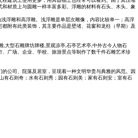
此在建筑上使用更多，用具器物上也经常可以看到。由于其压缩
式和材质上与圆雕一样丰富多彩。浮雕的材料有石头、木头、象
为浅浮雕和高浮雕。浅浮雕是单层次雕像，内容比较单一；高浮
宅都附有此类装饰，其主要作品是壁堵、花窗和龙柱（早期）及
大型石雕牌坊牌楼,景观凉亭,石亭艺术亭,中外古今人物石
市、广场、企业、学校、旅游景点等制作了数千件石雕艺术珍
的公司、院落及居室，呈现着一种文明华贵与典雅的风范。因
“山有石则奇；水有石则秀；园有石则美；家有石则安；室有石