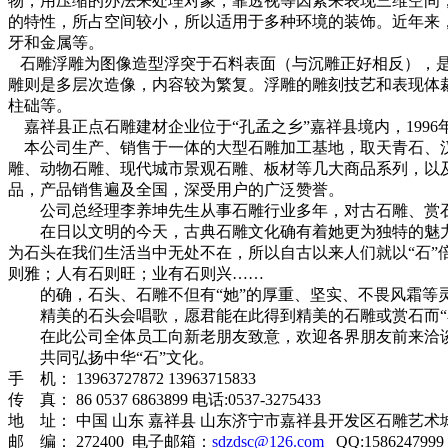
物，用压缩的办法来处理对象，靠透视等因素来表现三维空间
的特性，所占空间较小，所以适用于多种环境的装饰。近年来
牙和金属等。
石雕浮雕为图像造型浮突于石料表面（与沉雕正好相反），是
雕则是多层次造像，内容较为繁复。浮雕的雕刻技艺和表现体
柱础等。
嘉祥县正点石雕建材企业位于“孔孟之乡”嘉祥县境内，1996
本公司生产、销售于一体的大型石雕加工基地，取天青石、汉白
雕、动物石雕、现代城市景观石雕、板材等几大商品系列，以
品，产品销售遍及全国，深受用户的广泛赞誉。
公司总经理李养坤先生从事石雕行业多年，对古石雕、赏石
在日以文明的今天，古典石雕文化确有着她更为独特的魅力
为石头在我们生活当中无处不在，所以自古以来人们就以“石”
则雅；人有石则旺；业有石则兴……
的确，石头、石雕不但有“她”的厚重、坚实、不畏风霜等灵
精美的石头会唱歌，愿君能在此得到精美的石雕或赏石而“
在此公司全体员工向新老朋友致意，欢迎各界朋友前来洽
共同弘扬中华“石”文化。
手 机： 13963727872 13963715833
传 真： 86 0537 6863899 电话:0537-3275433
地 址： 中国 山东 嘉祥县 山东济宁市嘉祥县开发区石雕艺术
邮 编： 272400 电子邮箱：
sdzdsc@126.com
QQ:1586247999