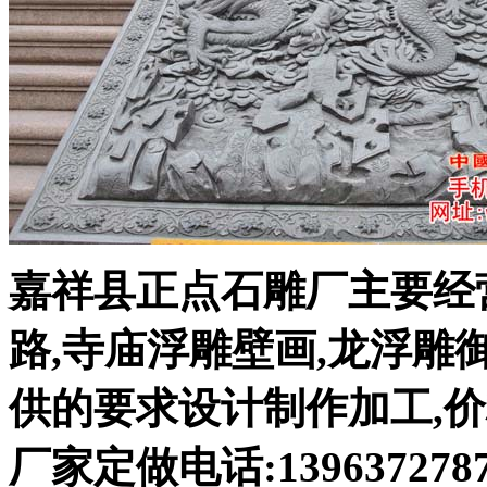
嘉祥县正点石雕厂主要经营
路,寺庙浮雕壁画,龙浮雕
供的要求设计制作加工,
厂家定做电话:139637278