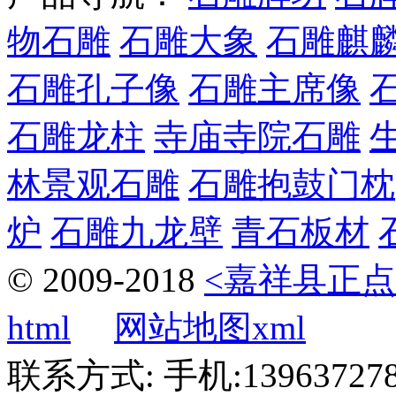
物石雕
石雕大象
石雕麒
石雕孔子像
石雕主席像
石雕龙柱
寺庙寺院石雕
林景观石雕
石雕抱鼓门枕
炉
石雕九龙壁
青石板材
© 2009-2018
<嘉祥县正点
html
网站地图xml
联系方式: 手机:1396372787