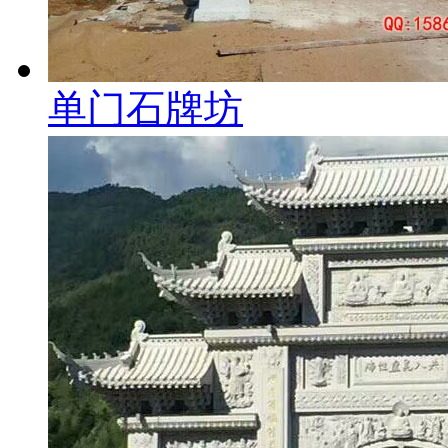
单门石牌坊