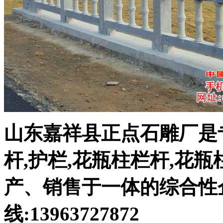
山东嘉祥县正点石雕厂是
杆,护栏,花瓶柱栏杆,花
产、销售于一体的综合性
线:13963727872