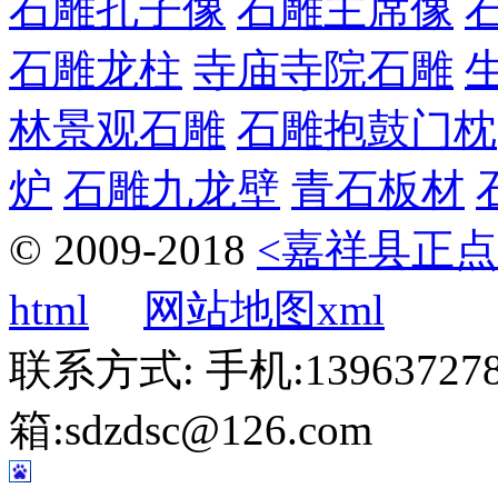
石雕孔子像
石雕主席像
石雕龙柱
寺庙寺院石雕
林景观石雕
石雕抱鼓门枕
炉
石雕九龙壁
青石板材
© 2009-2018
<嘉祥县正点
html
网站地图xml
联系方式: 手机:1396372787
箱:sdzdsc@126.com