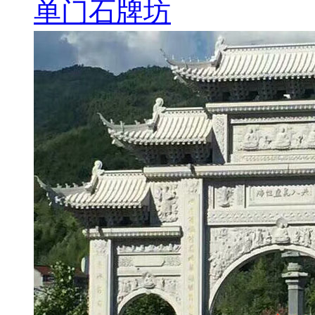
单门石牌坊