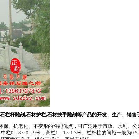
杆雕刻,石材护栏,石材扶手雕刻等产品的开发、生产、销售于一体的
尚、环保、抗老化、不变形的性能优点，可广泛用于市政、水利、公
，中栏0．8～0．9米，高栏1．1～1.3米。栏杆柱的间矩一般为0.5