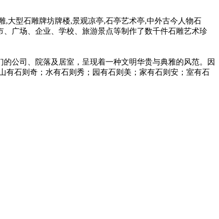
大型石雕牌坊牌楼,景观凉亭,石亭艺术亭,中外古今人物石
市、广场、企业、学校、旅游景点等制作了数千件石雕艺术珍
的公司、院落及居室，呈现着一种文明华贵与典雅的风范。因
“山有石则奇；水有石则秀；园有石则美；家有石则安；室有石