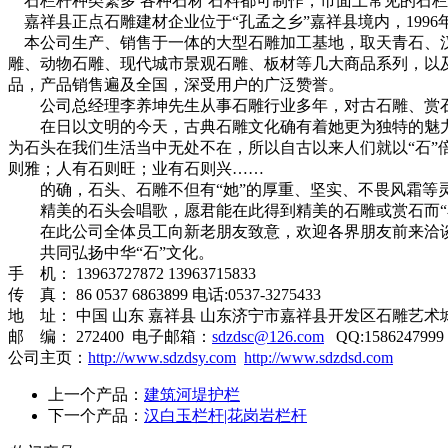
石栏杆种类繁多 各种石材 石料都可制作，市面上常见的石
嘉祥县正点石雕建材企业位于“孔孟之乡”嘉祥县境内，1996
本公司生产、销售于一体的大型石雕加工基地，取天青石、汉白
雕、动物石雕、现代城市景观石雕、板材等几大商品系列，以
品，产品销售遍及全国，深受用户的广泛赞誉。
公司总经理李养坤先生从事石雕行业多年，对古石雕、赏石
在日以文明的今天，古典石雕文化确有着她更为独特的魅力
为石头在我们生活当中无处不在，所以自古以来人们就以“石”
则雅；人有石则旺；业有石则兴……
的确，石头、石雕不但有“她”的厚重、坚实、不畏风霜等灵
精美的石头会唱歌，愿君能在此得到精美的石雕或赏石而“
在此公司全体员工向新老朋友致意，欢迎各界朋友前来洽
共同弘扬中华“石”文化。
手 机： 13963727872 13963715833
传 真： 86 0537 6863899 电话:0537-3275433
地 址： 中国 山东 嘉祥县 山东济宁市嘉祥县开发区石雕艺术
邮 编： 272400 电子邮箱：
sdzdsc@126.com
QQ:1586247999
公司主页：
http://www.sdzdsy.com
http://www.sdzdsd.com
上一个产品：
建筑河堤护栏
下一个产品：
汉白玉栏杆|花岗岩栏杆