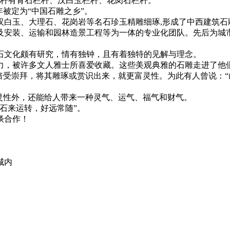
栏杆有青石栏杆、汉白玉栏杆、花岗石栏杆。
年被定为“中国石雕之乡”。
玉、大理石、花岗岩等名石珍玉精雕细琢,形成了中西建筑石雕,
及安装、运输和园林造景工程等为一体的专业化团队。先后为城
文化颇有研究，情有独钟，且有着独特的见解与理念。
，被许多文人雅士所喜爱收藏。这些美观典雅的石雕走进了他们
倍受崇拜，将其雕琢或赏识出来，就更富灵性。为此有人曾说：
性外，还能给人带来一种灵气、运气、福气和财气。
石来运转，好远常随”。
谈合作！
城内