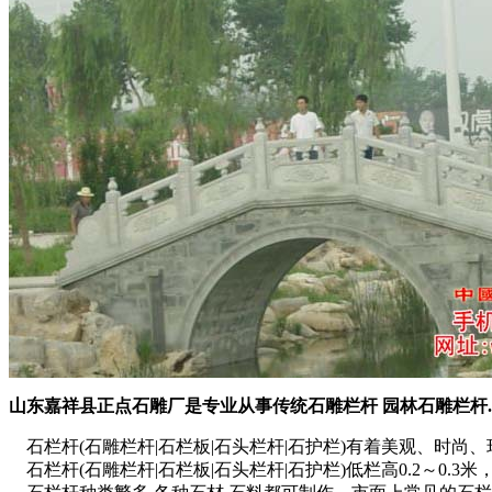
山东嘉祥县正点石雕厂是专业从事传统石雕栏杆 园林石雕栏杆.石栏
石栏杆(石雕栏杆|石栏板|石头栏杆|石护栏)有着美观、时
石栏杆(石雕栏杆|石栏板|石头栏杆|石护栏)低栏高0.2～0.3米