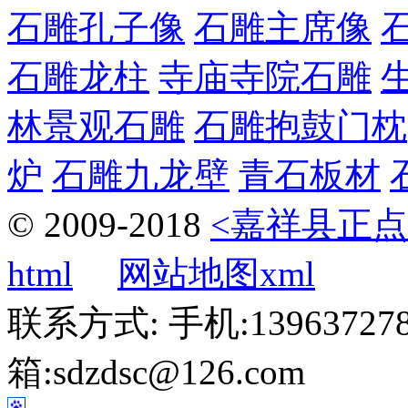
石雕孔子像
石雕主席像
石雕龙柱
寺庙寺院石雕
林景观石雕
石雕抱鼓门枕
炉
石雕九龙壁
青石板材
© 2009-2018
<嘉祥县正点
html
网站地图xml
联系方式: 手机:1396372787
箱:sdzdsc@126.com