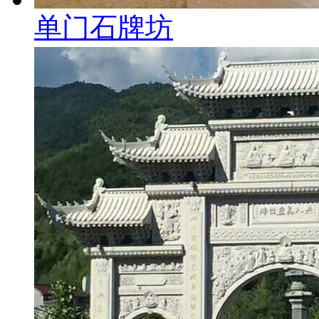
单门石牌坊