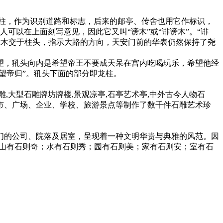
柱，作为识别道路和标志，后来的邮亭、传舍也用它作标识，
行人可以在上面刻写意见，因此它又叫“谤木”或“诽谤木”。“诽
横木交于柱头，指示大路的方向，天安门前的华表仍然保持了尧
望，犼头向内是希望帝王不要成天呆在宫内吃喝玩乐，希望他经
望帝归”。犼头下面的部分即龙柱。
大型石雕牌坊牌楼,景观凉亭,石亭艺术亭,中外古今人物石
市、广场、企业、学校、旅游景点等制作了数千件石雕艺术珍
的公司、院落及居室，呈现着一种文明华贵与典雅的风范。因
“山有石则奇；水有石则秀；园有石则美；家有石则安；室有石