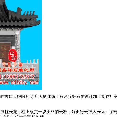
雕|古建大殿雕刻|寺庙大殿建筑工程承接等石雕设计加工制作厂家
身塑有缠柱云龙，柱上横贯一块美丽的云板，好似行云插入云际。