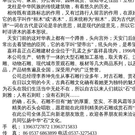
单位公司、家居、办公装饰、园林观赏、馈赠等之佳品！立在
龙柱是中华民族的传统建筑物，有着悠久的历史。
相传既有道路标志的作用，又有过路行人留言的作用，在原始
它的名字叫作“桓木”或“表木”，后来统称为“桓木”，因为古代
谤”一词在古代是议论是非的意思，就是现代的提意见，所以它
时诽谤木的基本形状。
天安门前的这对华表上都有一个蹲兽，头向宫外；天安门后的
常出去看望他的臣民，它的名字叫“望帝出”，犼头向外，是希
嘉祥县正点石雕建材企业位于“孔孟之乡”嘉祥县境内，1996
本公司生产、销售于一体的大型石雕加工基地，取天青石、汉白
雕、动物石雕、现代城市景观石雕、板材等几大商品系列，以
品，产品销售遍及全国，深受用户的广泛赞誉。
公司总经理李养坤先生从事石雕行业多年，对古石雕、赏石
在日以文明的今天，古典石雕文化确有着她更为独特的魅力
为石头在我们生活当中无处不在，所以自古以来人们就以“石”
则雅；人有石则旺；业有石则兴……
的确，石头、石雕不但有“她”的厚重、坚实、不畏风霜等灵
精美的石头会唱歌，愿君能在此得到精美的石雕或赏石而“
在此公司全体员工向新老朋友致意，欢迎各界朋友前来洽
共同弘扬中华“石”文化。
手 机： 13963727872 13963715833
传 真： 86 0537 6863899 电话:0537-3275433