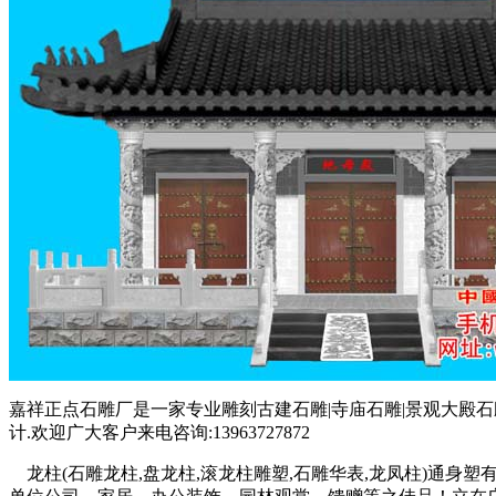
嘉祥正点石雕厂是一家专业雕刻古建石雕|寺庙石雕|景观大殿石
计.欢迎广大客户来电咨询:13963727872
龙柱(石雕龙柱,盘龙柱,滚龙柱雕塑,石雕华表,龙凤柱)通