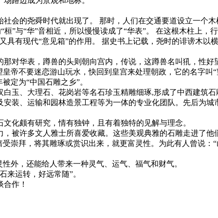
广场路边成为景观和地标。
社会的尧舜时代就出现了。 那时，人们在交通要道设立一个木
的“桓”与“华”音相近，所以慢慢读成了“华表”。 在这根木柱上，
又具有现代“意见箱”的作用。 据史书上记载，尧时的诽谤木以
那对华表，蹲兽的头则朝向宫内，传说，这蹲兽名叫犼，性好
望皇帝不要迷恋游山玩水，快回到皇宫来处理朝政，它的名字叫“
年被定为“中国石雕之乡”。
玉、大理石、花岗岩等名石珍玉精雕细琢,形成了中西建筑石雕,
及安装、运输和园林造景工程等为一体的专业化团队。先后为城
文化颇有研究，情有独钟，且有着独特的见解与理念。
，被许多文人雅士所喜爱收藏。这些美观典雅的石雕走进了他们
倍受崇拜，将其雕琢或赏识出来，就更富灵性。为此有人曾说：
性外，还能给人带来一种灵气、运气、福气和财气。
石来运转，好远常随”。
谈合作！