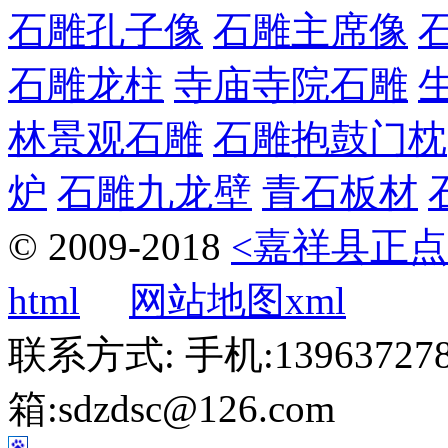
石雕孔子像
石雕主席像
石雕龙柱
寺庙寺院石雕
林景观石雕
石雕抱鼓门枕
炉
石雕九龙壁
青石板材
© 2009-2018
<嘉祥县正点
html
网站地图xml
联系方式: 手机:1396372787
箱:sdzdsc@126.com