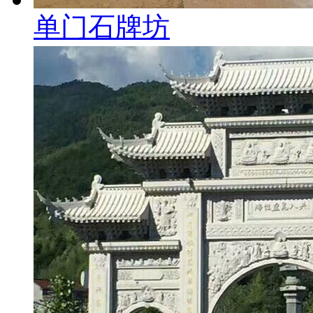
单门石牌坊