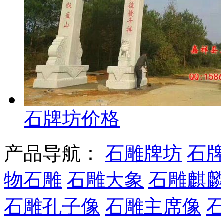
石牌坊价格
产品导航：
石雕牌坊
石
物石雕
石雕大象
石雕麒
石雕孔子像
石雕主席像