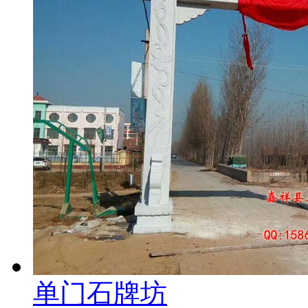
单门石牌坊