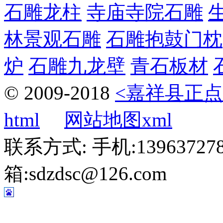
石雕龙柱
寺庙寺院石雕
林景观石雕
石雕抱鼓门枕
炉
石雕九龙壁
青石板材
© 2009-2018
<嘉祥县正点
html
网站地图xml
联系方式: 手机:1396372787
箱:sdzdsc@126.com