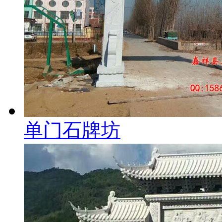
单门石牌坊