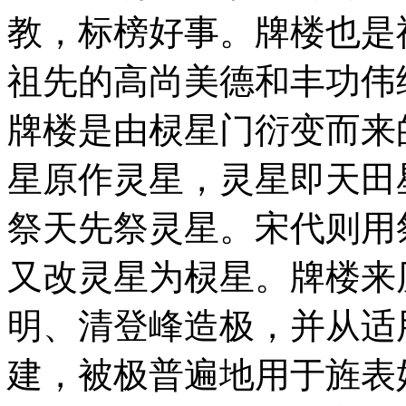
教，标榜好事。牌楼也是
祖先的高尚美德和丰功伟
牌楼是由棂星门衍变而来
星原作灵星，灵星即天田
祭天先祭灵星。宋代则用
又改灵星为棂星。牌楼来
明、清登峰造极，并从适
建，被极普遍地用于旌表