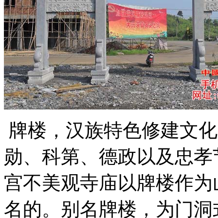
牌楼，汉族特色修建文化
勋、科第、德政以及忠孝
宫不美观寺庙以牌楼作为
名的。别名牌楼，为门洞