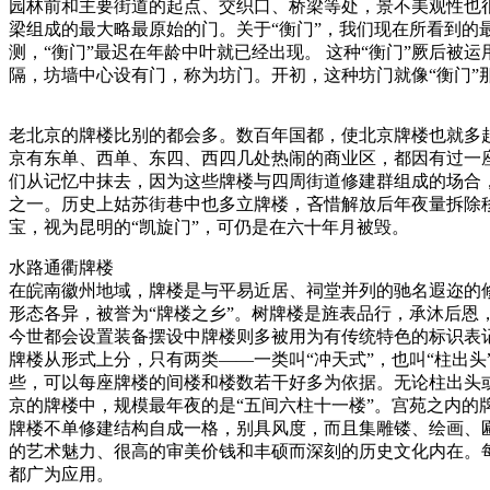
园林前和主要街道的起点、交织口、桥梁等处，景不美观性也
梁组成的最大略最原始的门。关于“衡门”，我们现在所看到的
测，“衡门”最迟在年龄中叶就已经出现。 这种“衡门”厥后被
隔，坊墙中心设有门，称为坊门。开初，这种坊门就像“衡门”
老北京的牌楼比别的都会多。数百年国都，使北京牌楼也就多
京有东单、西单、东四、西四几处热闹的商业区，都因有过一座
们从记忆中抹去，因为这些牌楼与四周街道修建群组成的场合
之一。历史上姑苏街巷中也多立牌楼，吝惜解放后年夜量拆除
宝，视为昆明的“凯旋门”，可仍是在六十年月被毁。
水路通衢牌楼
在皖南徽州地域，牌楼是与平易近居、祠堂并列的驰名遐迩的修
形态各异，被誉为“牌楼之乡”。树牌楼是旌表品行，承沐后恩
今世都会设置装备摆设中牌楼则多被用为有传统特色的标识表
牌楼从形式上分，只有两类——一类叫“冲天式”，也叫“柱出
些，可以每座牌楼的间楼和楼数若干好多为依据。无论柱出头或
京的牌楼中，规模最年夜的是“五间六柱十一楼”。宫苑之内的
牌楼不单修建结构自成一格，别具风度，而且集雕镂、绘画、
的艺术魅力、很高的审美价钱和丰硕而深刻的历史文化内在。
都广为应用。