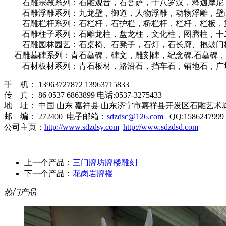
石雕宗教系列：石雕观音，石菩萨，十八罗汉，释迦摩尼，
石雕浮雕系列：九龙壁，御道，人物浮雕，动物浮雕，壁画
石雕栏杆系列：石栏杆，石护栏，桥栏杆，栏杆，栏板，旗栏
石雕柱子系列：石雕龙柱，盘龙柱，文化柱，图腾柱，十二
石雕园林园艺：石桌椅、石凳子，石灯，石长廊、抱鼓门枕
石雕墓碑系列：青石墓碑，碑文，雕刻碑，纪念碑,石墓碑，
石材板材系列：青石板材，路沿石，挡车石，铺地石，广场
手 机： 13963727872 13963715833
传 真： 86 0537 6863899 电话:0537-3275433
地 址： 中国 山东 嘉祥县 山东济宁市嘉祥县开发区石雕艺术
邮 编： 272400 电子邮箱：
sdzdsc@126.com
QQ:1586247999
公司主页：
http://www.sdzdsy.com
http://www.sdzdsd.com
上一个产品：
三门牌坊牌楼雕刻
下一个产品：
花岗岩牌楼
热门产品