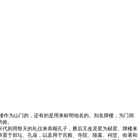
楼作为山门的，还有的是用来标明地名的。别名牌楼，为门洞
功效。
宋代则用祭天的礼仪来恭顺孔子，厥后又改灵星为棂星。牌楼来
单置于郊坛、孔庙，以及用于宫殿、寺院、陵墓、祠堂、衙署和