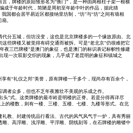
言，牌楼的原始雏形名为“衡门”，是一种由两根柱子架一根横
》编成于年龄时代，简陋是周初至年龄中叶的作品，据此猜
，我国都会居平易近区都接纳里坊制，“坊”与“坊”之间有墙相
门扇。
清代分五城，但坊没变，这也是北京牌楼多的一个缘故原由。北
初这些牌楼又被觉得有碍交通而被拆。可是“老北京”仍很难把它
年夜三巴牌楼”是澳门的象征，也是澳门的标识表记标帜性修建
出现一次双影交织的现象，几乎成了老昆明的象征和镇城之
享有“礼仪之邦”美誉，原有牌楼一千多个，现尚存有百余个，
踪调者众多，但也不乏年夜雅壮不美观的乐成之作。
不出头”式。这类牌楼的最岑岭是明楼的正脊。若是分得再详尽
。顶上的楼数，则有一楼、三楼、五楼、七楼、九楼等形式。在北
。
建礼教、封建传统品行看法、古代的风气风气于一炉，具有秀丽
透雕、高浮雕、浅浮雕、平浮雕、阴线刻等，在石牌楼的雕镂中