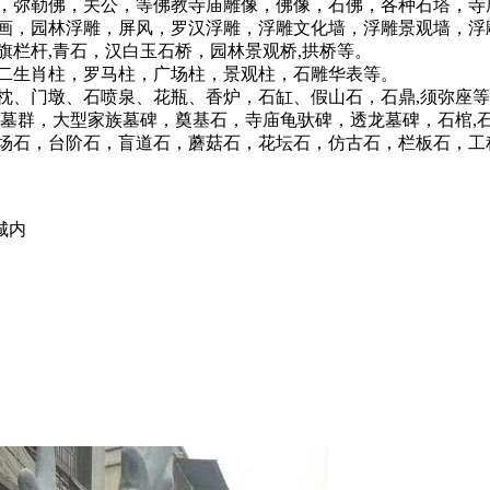
弥勒佛，关公，等佛教寺庙雕像，佛像，石佛，各种石塔，寺
，园林浮雕，屏风，罗汉浮雕，浮雕文化墙，浮雕景观墙，浮
杆,青石，汉白玉石桥，园林景观桥,拱桥等。
生肖柱，罗马柱，广场柱，景观柱，石雕华表等。
、门墩、石喷泉、花瓶、香炉，石缸、假山石，石鼎,须弥座等
墓群，大型家族墓碑，奠基石，寺庙龟驮碑，透龙墓碑，石棺,石
石，台阶石，盲道石，蘑菇石，花坛石，仿古石，栏板石，工程
城内