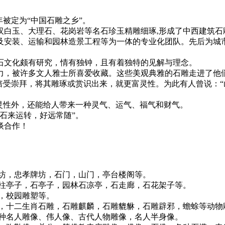
年被定为“中国石雕之乡”。
玉、大理石、花岗岩等名石珍玉精雕细琢,形成了中西建筑石雕,
及安装、运输和园林造景工程等为一体的专业化团队。先后为城
文化颇有研究，情有独钟，且有着独特的见解与理念。
，被许多文人雅士所喜爱收藏。这些美观典雅的石雕走进了他们
倍受崇拜，将其雕琢或赏识出来，就更富灵性。为此有人曾说：
性外，还能给人带来一种灵气、运气、福气和财气。
石来运转，好远常随”。
谈合作！
坊，忠孝牌坊，石门，山门，亭台楼阁等。
亭子，石亭子，园林石凉亭，石走廊，石花架子等。
，校园雕塑等。
十二生肖石雕，石雕麒麟，石雕貔貅，石雕辟邪，蟾蜍等动物
名人雕像、伟人像、古代人物雕像，名人半身像。