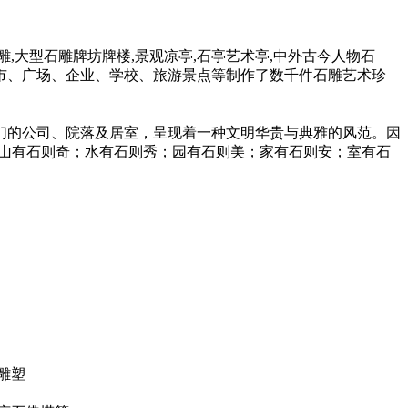
大型石雕牌坊牌楼,景观凉亭,石亭艺术亭,中外古今人物石
市、广场、企业、学校、旅游景点等制作了数千件石雕艺术珍
的公司、院落及居室，呈现着一种文明华贵与典雅的风范。因
“山有石则奇；水有石则秀；园有石则美；家有石则安；室有石
雕塑