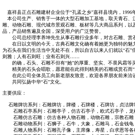
嘉祥县正点石雕建材企业位于“孔孟之乡”嘉祥县境内，1996
本公司生产、销售于一体的大型石雕加工基地，取天青石、汉白
雕、动物石雕、现代城市景观石雕、板材等几大商品系列，以
品，产品销售遍及全国，深受用户的广泛赞誉。
公司总经理李养坤先生从事石雕行业多年，对古石雕、赏石
在日以文明的今天，古典石雕文化确有着她更为独特的魅力
为石头在我们生活当中无处不在，所以自古以来人们就以“石”
则雅；人有石则旺；业有石则兴……
的确，石头、石雕不但有“她”的厚重、坚实、不畏风霜等灵
精美的石头会唱歌，愿君能在此得到精美的石雕或赏石而“
在此公司全体员工向新老朋友致意，欢迎各界朋友前来洽
共同弘扬中华“石”文化。
主要供应：
石雕牌坊系列：石雕牌坊，牌楼，石牌楼，石牌坊，贞洁牌
石雕石亭系列：石雕亭子，仿古石亭子，欧式石亭子，龙柱
石雕仿古石雕：仿古各种人物石雕，动物石雕，宗教石雕
石雕动物系列：石狮子，石牛，大象，石雕马，石金钱龟，
石雕人物系列：石雕孔子像，主席像，寿星，白求恩等各种