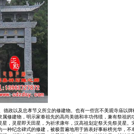
、德政以及忠孝节义所立的修建物。也有一些宫不美观寺庙以牌
隶属修建物，明示家眷祖先的高尚美德和丰功伟绩，兼有祭祖的
灵星，灵星即天田星，为祈求康年，汉高祖划定祭天先祭灵星。
为一种纪念碑式的修建，被极普遍地用于旌表好事标榜光华，不