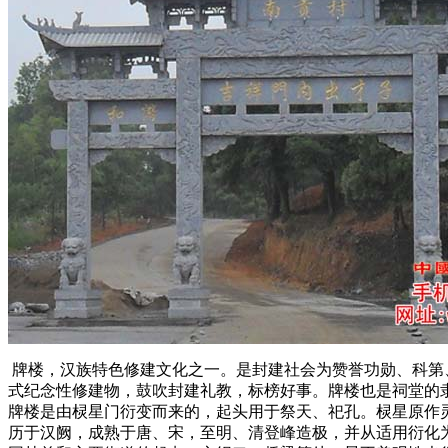
牌楼，汉族特色修建文化之一。是封建社会为赞誉功勋、科第
式纪念性修建物，鼓吹封建礼教，标榜好事。牌楼也是祠堂的
牌楼是由棂星门衍变而来的，起头用于祭天、祀孔。棂星原作
历于汉阙，成熟于唐、宋，至明、清登峰造极，并从适用衍化