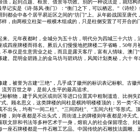
很强，起到点题、框景、借景等功效。别的一种说法是，就结构而
最早记实是《诗·陈风·衡门》：“衡门之下，可以栖迟。”《诗经
运用到都会中各个居平易近区之间的“坊门”上。从年龄战国至唐代
那样，由两根立柱架一根横木组成的，只是柱侧安置了可开合的
起来。元年夜都时，全城分为五十坊，明代分为四城三十六坊，
或四座牌楼而得名。厥后人们慢慢地把牌楼二字省略，50年月
，不单仅是生意营业之处，而且是露天客厅，富有人情味。澳门“
移建。昆明金碧路上的金马坊与碧鸡坊，风闻计划奥秘，六十 年
建，被誉为古建“三绝”，几乎成了徽州的标识表记标帜。古徽州
，流芳百世之举，是前人生平的最高追求。
记标帜物，建于风光区或街区等进口位置其中粗制滥造、比例失
头”式。顾名思义，这类牌楼的间柱是横跨明楼楼顶的；另一类“
不出头，均有“一间二柱”、“三间四柱”、“五间六柱”等形式
牌楼，则年夜都是不出头式，而街道上的牌楼则年夜都是冲天式
匾联文辞和书法等多种艺术于一身，熔前人的社会保留理念、封
每一座石牌楼都是一件石雕工艺品。中国传统的石雕技法圆雕、