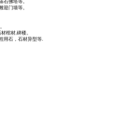
庙石佛塔等。
雕迎门墙等。
。
材棺材,碑楼。
用石，石材异型等.