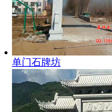
单门石牌坊