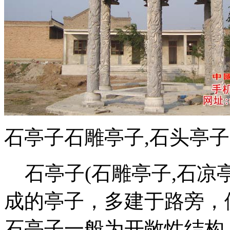
石亭子石雕亭子,石头亭子
石亭子(石雕亭子,石凉亭
成的亭子，多建于路旁，
石亭子一般为开敞性结构