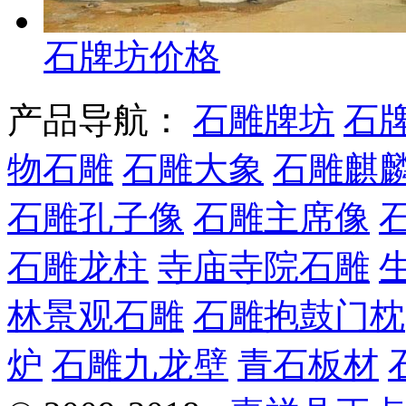
石牌坊价格
产品导航：
石雕牌坊
石
物石雕
石雕大象
石雕麒
石雕孔子像
石雕主席像
石雕龙柱
寺庙寺院石雕
林景观石雕
石雕抱鼓门枕
炉
石雕九龙壁
青石板材