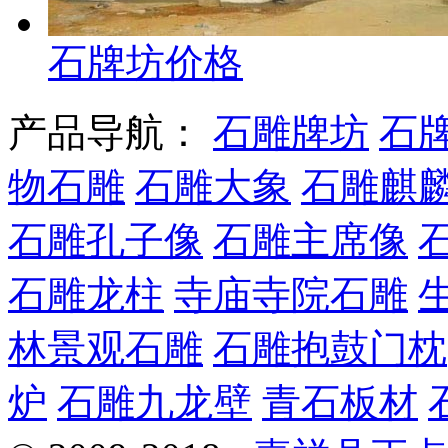
石牌坊价格
产品导航：
石雕牌坊
石
物石雕
石雕大象
石雕麒
石雕孔子像
石雕主席像
石雕龙柱
寺庙寺院石雕
林景观石雕
石雕抱鼓门枕
炉
石雕九龙壁
青石板材