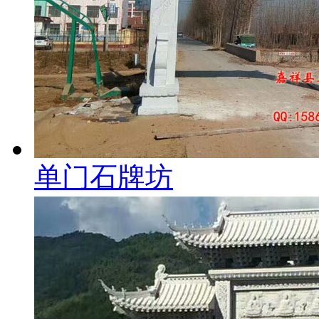
单门石牌坊